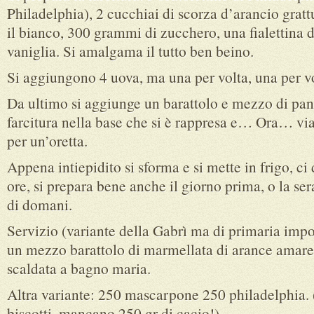
Philadelphia), 2 cucchiai di scorza d’arancio gratt
il bianco, 300 grammi di zucchero, una fialettina di
vaniglia. Si amalgama il tutto ben beino.
Si aggiungono 4 uova, ma una per volta, una per vo
Da ultimo si aggiunge un barattolo e mezzo di pan
farcitura nella base che si è rappresa e… Ora… via
per un’oretta.
Appena intiepidito si sforma e si mette in frigo, ci
ore, si prepara bene anche il giorno prima, o la se
di domani.
Servizio (variante della Gabrì ma di primaria impo
un mezzo barattolo di marmellata di arance amare
scaldata a bagno maria.
Altra variante: 250 mascarpone 250 philadelphia.
biscotti, mancano 250 gr di cacio!)