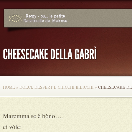
HOME
»
DOLCI, DESSERT E CHICCHI BILICCHI
»
CHEESECAKE DE
Maremma se è bòno….
ci vòle: