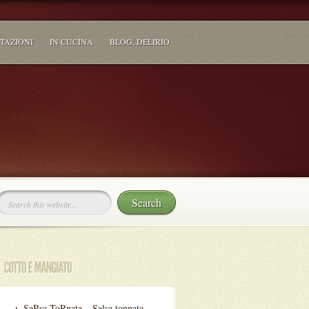
TAZIONI
IN CUCINA
BLOG, DELIRIO
SaRsa ToRnata – Salsa tonnata